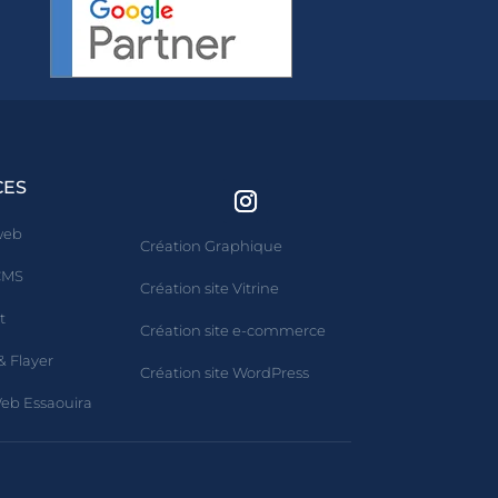
CES
 web
Création Graphique
 CMS
Création site Vitrine
t
Création site e-commerce
& Flayer
Création site WordPress
Web Essaouira