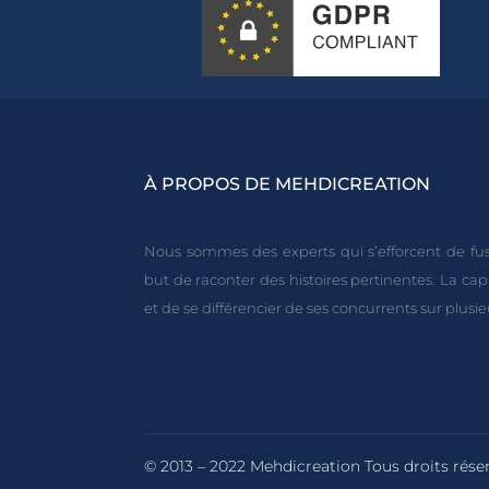
À PROPOS DE MEHDICREATION
Nous sommes des experts qui s’efforcent de fus
but de raconter des histoires pertinentes. La ca
et de se différencier de ses concurrents sur plusie
© 2013 – 2022 Mehdicreation Tous droits rése