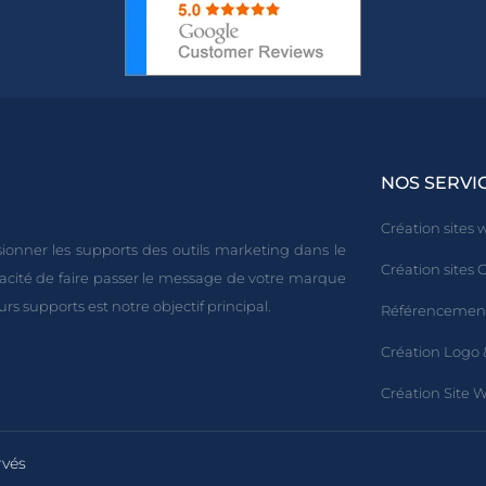
NOS SERVI
Création sites
ionner les supports des outils marketing dans le
Création sites
pacité de faire passer le message de votre marque
urs supports est notre objectif principal.
Référencemen
Création Logo 
Création Site 
rvés